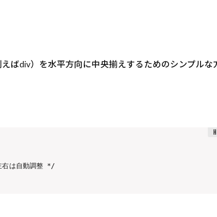
ル要素（例えばdiv）を水平方向に中央揃えするためのシンプルな
、左右は自動調整 */
