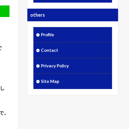
others
Profile
で
Contact
Privacy Policy
Site Map
し
で、