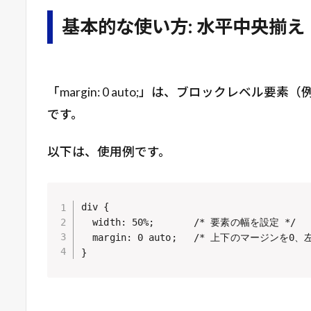
基本的な使い方: 水平中央揃え
「margin: 0 auto;」は、ブロックレベ
です。
以下は、使用例です。
div {

  width: 50%;       /* 要素の幅を設定 */

  margin: 0 auto;   /* 上下のマージンを0
}