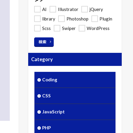
AI
Illustrator
jQuery
library
Photoshop
Plugin
Scss
Swiper
WordPress
検索
Category
Coding
CSS
JavaScript
PHP