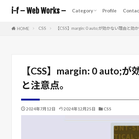
Coding
CSS
JavaScript
PHP
i-f – Web Works –
Category
Profile
Contac
カテゴリー
Coding
CSS
JavaScript
PHP
CSS
【CSS】margin: 0 auto;が効かない理
HOME
タグ
AI
Illustrat
【CSS】margin: 0 a
WordPress
と注意点。
2024年7月12日
2024年12月25日
CSS