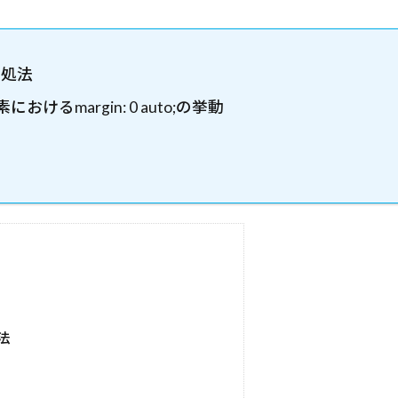
対処法
素における
margin: 0 auto;
の挙動
法