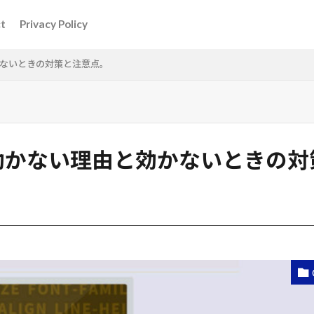
t
Privacy Policy
由と効かないときの対策と注意点。
or
jQuery
library
Photoshop
Plugin
Scss
S
uto;が効かない理由と効かないときの
検索